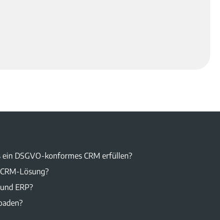
 ein DSGVO-konformes CRM erfüllen?
ne CRM-Lösung?
 und ERP?
oaden?