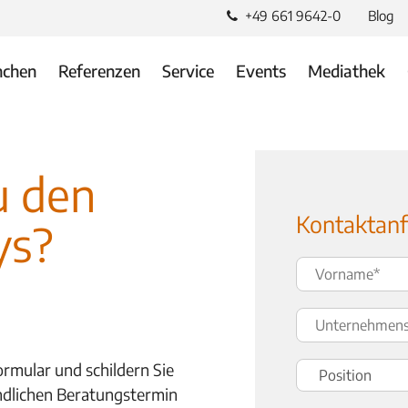
+49 661 9642-0
Blog
nchen
Referenzen
Service
Events
Mediathek
u den
Kontaktanf
ys?
ormular und schildern Sie
indlichen Beratungstermin