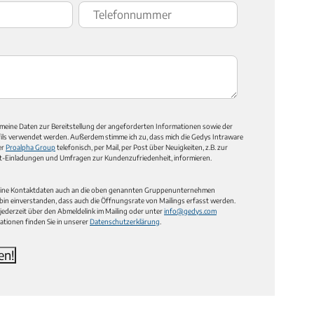
 meine Daten zur Bereitstellung der angeforderten Informationen sowie der
fils verwendet werden. Außerdem stimme ich zu, dass mich die Gedys Intraware
er
Proalpha Group
telefonisch, per Mail, per Post über Neuigkeiten, z.B. zur
t-Einladungen und Umfragen zur Kundenzufriedenheit, informieren.
eine Kontaktdaten auch an die oben genannten Gruppenunternehmen
bin einverstanden, dass auch die Öffnungsrate von Mailings erfasst werden.
 jederzeit über den Abmeldelink im Mailing oder unter
info@gedys.com
ationen finden Sie in unserer
Datenschutzerklärung
.