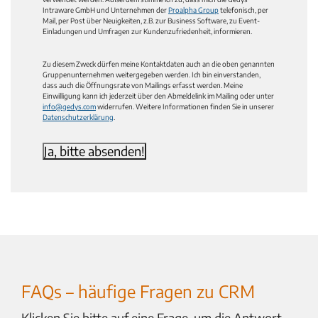
Intraware GmbH und Unternehmen der
Proalpha Group
telefonisch, per
Mail, per Post über Neuigkeiten, z.B. zur Business Software, zu Event-
Einladungen und Umfragen zur Kundenzufriedenheit, informieren.
Zu diesem Zweck dürfen meine Kontaktdaten auch an die oben genannten
Gruppenunternehmen weitergegeben werden. Ich bin einverstanden,
dass auch die Öffnungsrate von Mailings erfasst werden. Meine
Einwilligung kann ich jederzeit über den Abmeldelink im Mailing oder unter
info@gedys.com
widerrufen. Weitere Informationen finden Sie in unserer
Datenschutzerklärung
.
FAQs – häufige Fragen zu CRM
Klicken Sie bitte auf eine Frage, um die Antwort