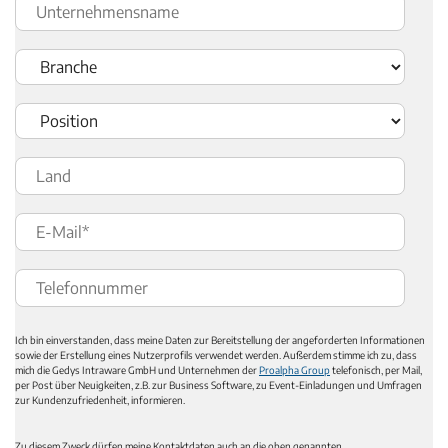
Ich bin einverstanden, dass meine Daten zur Bereitstellung der angeforderten Informationen
sowie der Erstellung eines Nutzerprofils verwendet werden. Außerdem stimme ich zu, dass
mich die Gedys Intraware GmbH und Unternehmen der
Proalpha Group
telefonisch, per Mail,
per Post über Neuigkeiten, z.B. zur Business Software, zu Event-Einladungen und Umfragen
zur Kundenzufriedenheit, informieren.
Zu diesem Zweck dürfen meine Kontaktdaten auch an die oben genannten