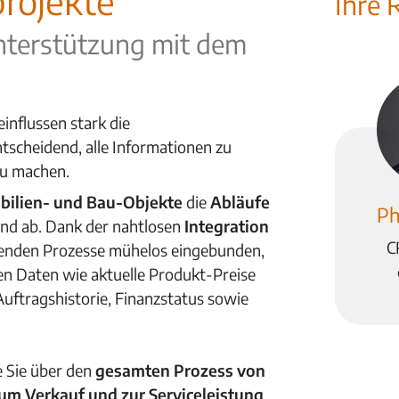
projekte
Ihre 
nterstützung mit dem
influssen stark die
ntscheidend, alle Informationen zu
zu machen.
ilien- und Bau-Objekte
die
Abläufe
Ph
d ab. Dank der nahtlosen
Integration
C
enden Prozesse mühelos eingebunden,
ten Daten wie aktuelle Produkt-Preise
Auftragshistorie, Finanzstatus sowie
 Sie über den
gesamten Prozess von
m Verkauf und zur Serviceleistung