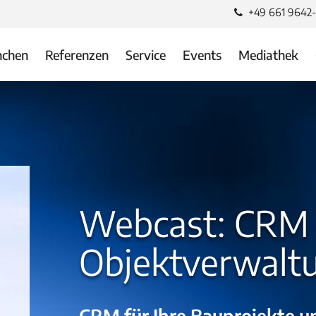
+49 661 9642
nchen
Referenzen
Service
Events
Mediathek
Webcast: CRM 
Objektverwalt
CRM für Ihre Bauprojekte u