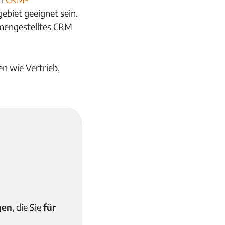
ebiet geeignet sein.
mmengestelltes CRM
en wie Vertrieb,
gen
, die Sie
für