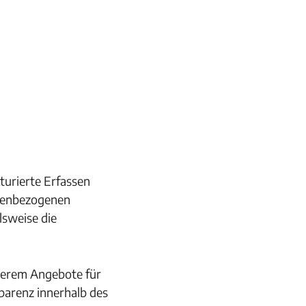
urierte Erfassen
denbezogenen
lsweise die
derem Angebote für
parenz innerhalb des