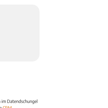
h im Datendschungel
n
CRM-