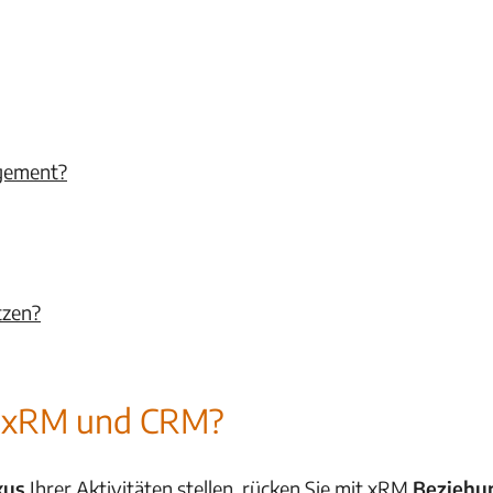
agement?
tzen?
en xRM und CRM?
kus
Ihrer Aktivitäten stellen, rücken Sie mit xRM
Beziehu