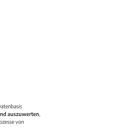
 Datenbasis
 und auszuwerten
,
rozesse von